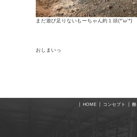
まだ遊び足りないもーちゃん約１頭(*'ω'*)
おしまいっ
HOME
コンセプト
酪