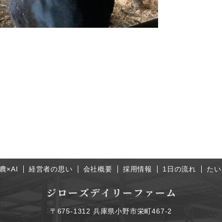
農×AI
経営者の思い
会社概要
採用情報
1日の流れ
たい
〒675-1312 兵庫県小野市栄町467-2