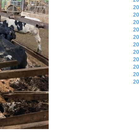
20
20
20
20
20
20
20
20
20
20
20